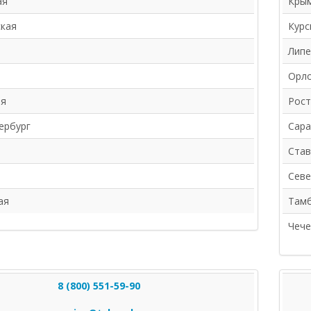
ая
Крым
кая
Курс
Липе
Орло
ая
Рост
ербург
Сара
Став
Севе
ая
Тамб
Чече
8 (800) 551-59-90