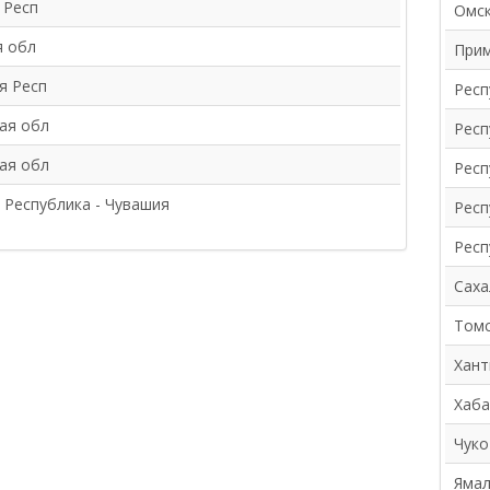
 Респ
Омск
я обл
Прим
я Респ
Респ
ая обл
Респ
ая обл
Респ
 Республика - Чувашия
Респ
Респ
Саха
Томс
Хант
Хаба
Чуко
Ямал