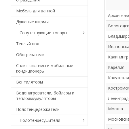
Мебель для ванной
Архангель
Душевые ширмы
Вологодск
Сопутствующие товары
Владимир
Теплый пол
Ивановск
Обогреватели
Калинингр
Сплит-системы и мобильные
Карелия
кондиционеры
Калужская
Вентиляторы
Костромс
Водонагреватели, бойлеры и
теплоаккумуляторы
Ленинград
Москва
Полотенцедержатели
Московска
Полотенцесушители