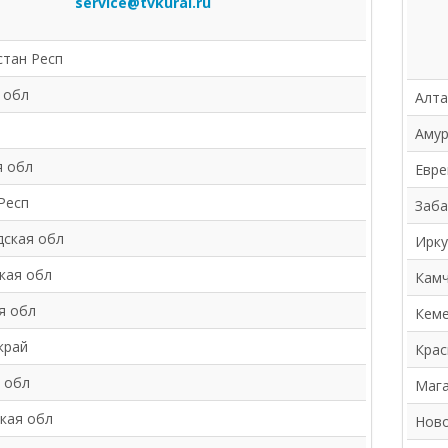
service@tvkural.ru
тан Респ
 обл
Алта
Амур
я обл
Евре
Респ
Заба
ская обл
Ирку
кая обл
Камч
я обл
Кеме
край
Крас
 обл
Мага
кая обл
Ново