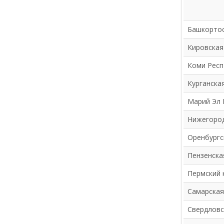
Башкортос
Кировская
Коми Респ
Курганска
Марий Эл 
Нижегород
Оренбургс
Пензенска
Пермский 
Самарская
Свердловс