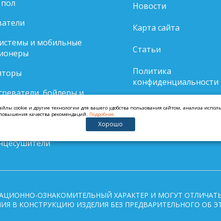
 пол
Новости
ватели
Карта сайта
системы и мобильные
Статьи
ионеры
Политика
яторы
конфиденциальности
реватели, бойлеры и
ккумуляторы
айлы cookie и другие технологии для вашего удобства пользования сайтом, анализа испо
и повышения качества рекомендаций.
Подробнее
нцедержатели
Хорошо
нцесушители
АЦИОННО-ОЗНАКОМИТЕЛЬНЫЙ ХАРАКТЕР И МОГУТ ОТЛИЧАТЬ
ИЯ В КОНСТРУКЦИЮ ИЗДЕЛИЯ БЕЗ ПРЕДВАРИТЕЛЬНОГО ОБ Э