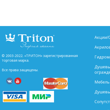
Акции/
Акрило
© 2003-2022. «ТРИТОН» зарегистрированная
Гидром
торговая марка.
Душевы
Все права защищены.
огражд
Мебель
Душевы
Сопутс