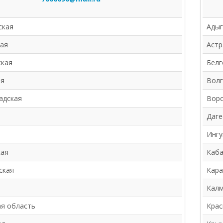
ская
Адыг
ая
Астр
ская
Белг
ая
Волг
адская
Воро
Даге
Ингу
кая
Каба
ская
Кара
Калм
я область
Крас