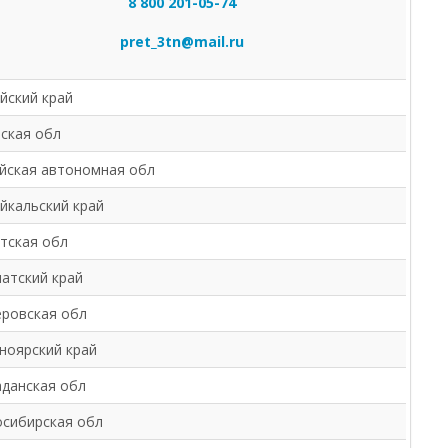
8 800 201-05-74
pret_3tn@mail.ru
йский край
ская обл
йская автономная обл
йкальский край
тская обл
атский край
ровская обл
ноярский край
данская обл
сибирская обл