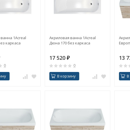
ванна 1Acreal
Акриловая ванна 1Acreal
Акрил
без каркаса
Дюна 170 без каркаса
Европ
17 520
₽
13 
0
0
ину
В корзину
В