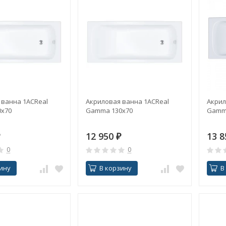
 ванна 1ACReal
Акриловая ванна 1ACReal
Акрил
x70
Gamma 130x70
Gamm
12 950
₽
13 
0
0
ину
В корзину
В