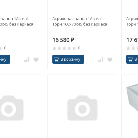
ванна 1Acreal
Акриловая ванна 1Acreal
Акрил
0х45 без каркаса
Тори 160х70х45 без каркаса
Тори 
16 580
₽
17 
0
0
ину
В корзину
В