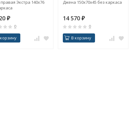
 правая Экстра 140х76
Джена 150х70х45 без каркаса
аркаса
320
₽
14 570
₽
0
0
 корзину
В корзину