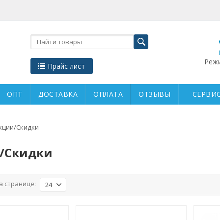
Режи
Прайс лист
ОПТ
ДОСТАВКА
ОПЛАТА
ОТЗЫВЫ
СЕРВИС
кции/Скидки
/Скидки
а странице:
24