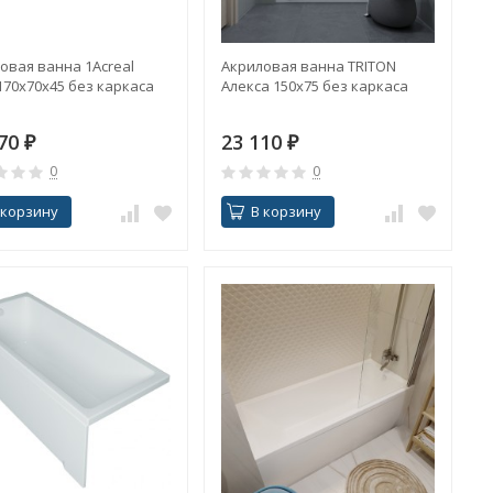
овая ванна 1Acreal
Акриловая ванна TRITON
170х70х45 без каркаса
Алекса 150х75 без каркаса
670
₽
23 110
₽
0
0
 корзину
В корзину