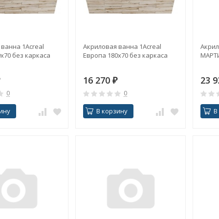
ванна 1Acreal
Акриловая ванна 1Acreal
Акрил
x70 без каркаса
Европа 180x70 без каркаса
МАРТИ
16 270
₽
23 
0
0
ину
В корзину
В