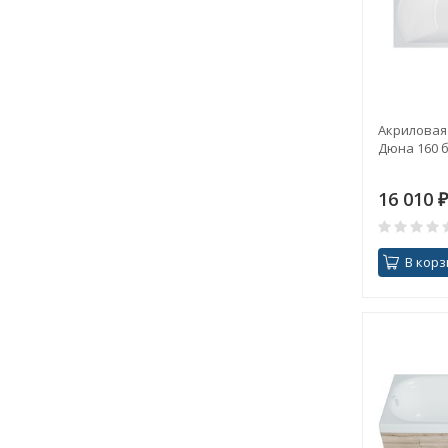
Акриловая 
Дюна 160 
16 010
₽
В корз