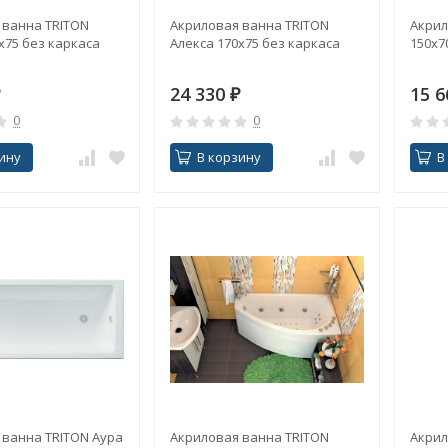
 ванна TRITON
Акриловая ванна TRITON
Акрил
х75 без каркаса
Алекса 170х75 без каркаса
150x7
24 330
₽
15 
0
0
ину
В корзину
В
 ванна TRITON Аура
Акриловая ванна TRITON
Акрил