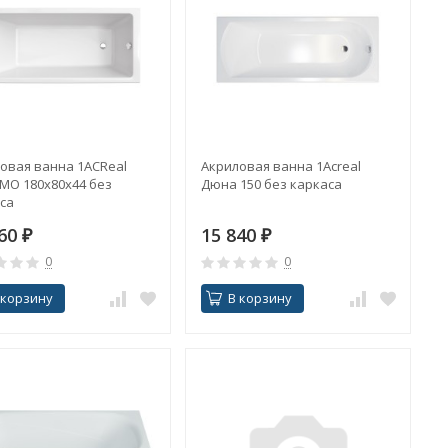
овая ванна 1ACReal
Акриловая ванна 1Acreal
MO 180х80х44 без
Дюна 150 без каркаса
са
860
₽
15 840
₽
0
0
 корзину
В корзину