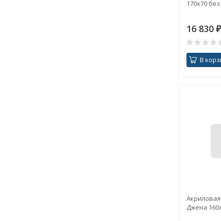
170x70 без
16 830
₽
В корз
Акриловая
Джена 160х