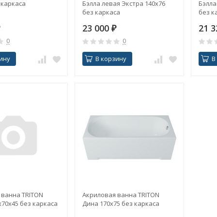
 каркаса
Бэлла левая Экстра 140х76
Бэлла
без каркаса
без к
23 000
₽
21 
0
0
ину
В корзину
В
 ванна TRITON
Акриловая ванна TRITON
70х45 без каркаса
Дина 170х75 без каркаса