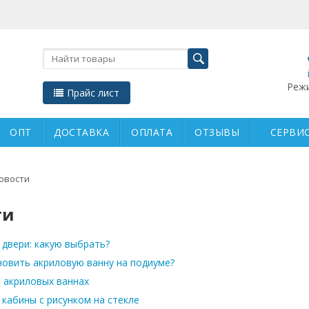
Режи
Прайс лист
ОПТ
ДОСТАВКА
ОПЛАТА
ОТЗЫВЫ
СЕРВИС
овости
ти
двери: какую выбрать?
новить акриловую ванну на подиуме?
 акриловых ваннах
кабины с рисунком на стекле