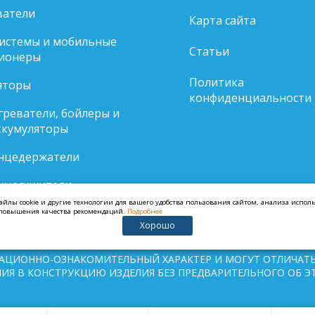
ватели
Карта сайта
системы и мобильные
Статьи
ионеры
Политика
яторы
конфиденциальности
реватели, бойлеры и
ккумуляторы
нцедержатели
нцесушители
айлы cookie и другие технологии для вашего удобства пользования сайтом, анализа испо
и повышения качества рекомендаций.
Подробнее
Хорошо
АЦИОННО-ОЗНАКОМИТЕЛЬНЫЙ ХАРАКТЕР И МОГУТ ОТЛИЧАТЬ
ИЯ В КОНСТРУКЦИЮ ИЗДЕЛИЯ БЕЗ ПРЕДВАРИТЕЛЬНОГО ОБ Э